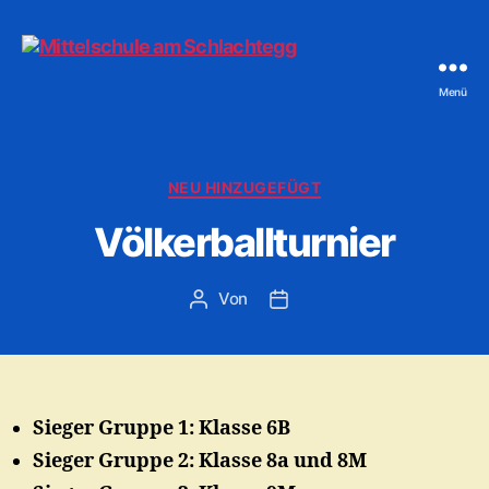
Menü
Mittelschule
am
Schlachtegg
Kategorien
NEU HINZUGEFÜGT
Völkerballturnier
Von
Beitragsautor
Veröffentlichungsdatum
Sieger Gruppe 1: Klasse 6B
Sieger Gruppe 2: Klasse 8a und 8M