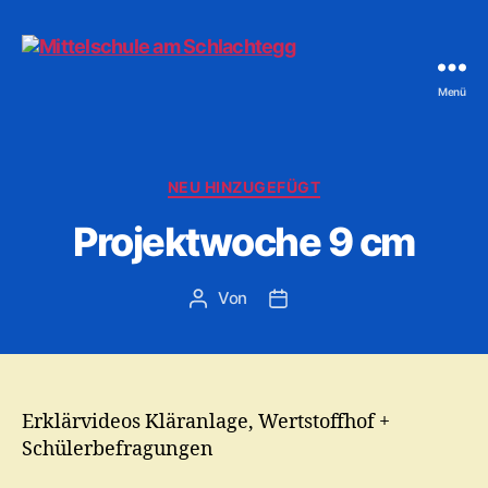
Menü
Mittelschule
am
Schlachtegg
Kategorien
NEU HINZUGEFÜGT
Projektwoche 9 cm
Von
Beitragsautor
Veröffentlichungsdatum
Erklärvideos Kläranlage, Wertstoffhof +
Schülerbefragungen