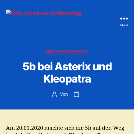
Menü
Mittelschule
am
Schlachtegg
Kategorien
NEU HINZUGEFÜGT
5b bei Asterix und
Kleopatra
Von
Beitragsautor
Veröffentlichungsdatum
Am 20.01.2020 machte sich die 5b auf den Weg