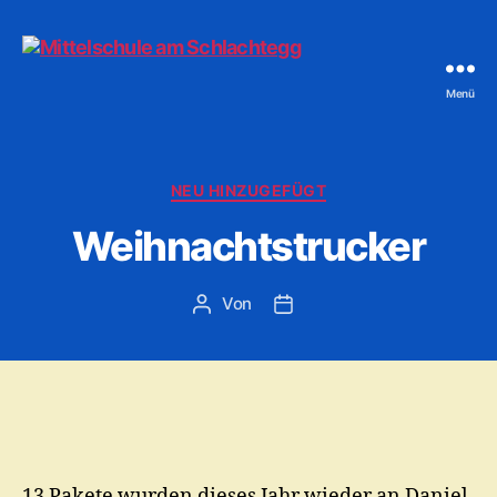
Menü
Mittelschule
am
Schlachtegg
Kategorien
NEU HINZUGEFÜGT
Weihnachtstrucker
Von
Beitragsautor
Veröffentlichungsdatum
13 Pakete wurden dieses Jahr wieder an Daniel