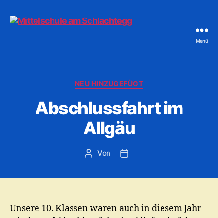
Menü
Mittelschule
am
Schlachtegg
Kategorien
NEU HINZUGEFÜGT
Abschlussfahrt im
Allgäu
Von
Beitragsautor
Veröffentlichungsdatum
Unsere 10. Klassen waren auch in diesem Jahr